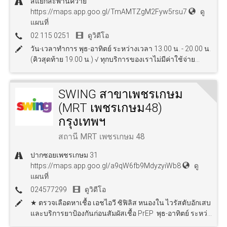
สี่แยกสะพานควาย
https://maps.app.goo.gl/TmAMTZgM2Fyw5rsu7
ดู
แผนที่
02 115 0251
ดูวิดีโอ
วัน-เวลาทำการ พุธ-อาทิตย์ ระหว่างเวลา 13.00 น. - 20.00 น.
(คิวสุดท้าย 19.00 น.) √ ทุกบริการของเราไม่มีค่าใช้จ่าย...
SWING สาขาเพชรเกษม
(MRT เพชรเกษม48)
กรุงเทพฯ
สถานี MRT เพชรเกษม 48
ปากซอยเพชรเกษม 31
https://maps.app.goo.gl/a9qW6fb9MdyzyiWb8
ดู
แผนที่
024577299
ดูวิดีโอ
★ ตรวจเลือดหาเชื้อ เอชไอวี ซิฟิลิส หนองใน ไวรัสตับอักเสบ
และบริการยาป้องกันก่อนสัมผัสเชื้อ PrEP พุธ-อาทิตย์ ระหว่...