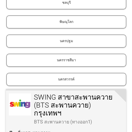
ชลบุรี
พิษณุโลก
นครปฐม
นครราชสีมา
นครสวรรค์
SWING สาขาสะพานควาย
(BTS สะพานควาย)
กรุงเทพฯ
BTS สะพานควาย (ทางออก1)