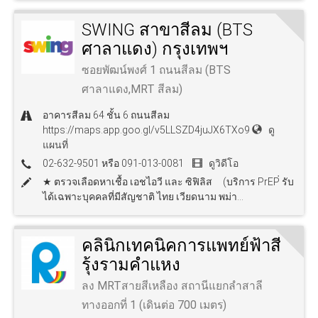
SWING สาขาสีลม (BTS
ศาลาแดง) กรุงเทพฯ
ซอยพัฒน์พงศ์ 1 ถนนสีลม (BTS
ศาลาแดง,MRT สีลม)
อาคารสีลม 64 ชั้น 6 ถนนสีลม
https://maps.app.goo.gl/v5LLSZD4juJX6TXo9
ดู
แผนที่
02-632-9501 หรือ 091-013-0081
ดูวิดีโอ
★ ตรวจเลือดหาเชื้อ เอชไอวี และ ซิฟิลิส (บริการ PrEP่ รับ
ได้เฉพาะบุคคลที่มีสัญชาติ ไทย เวียดนาม พม่า...
คลินิกเทคนิคการแพทย์ฟ้าสี
รุ้งรามคำแหง
ลง MRTสายสีเหลือง สถานีแยกลำสาลี
ทางออกที่ 1 (เดินต่อ 700 เมตร)