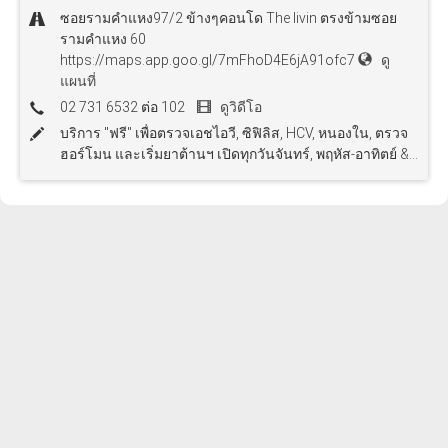
ซอยรามคำแหง97/2 ข้างๆคอนโด The livin ตรงข้ามซอย
รามคำแหง 60
https://maps.app.goo.gl/7mFhoD4E6jA91ofc7
ดู
แผนที่
02 731 6532 ต่อ 102
ดูวิดีโอ
บริการ "ฟรี" เพื่อตรวจเอชไอวี, ซิฟิลิส, HCV, หนองใน, ตรวจ
ฮอร์โมน และเริ่มยาต้านฯ เปิดทุกวันจันทร์, พฤหัส-อาทิตย์ &...